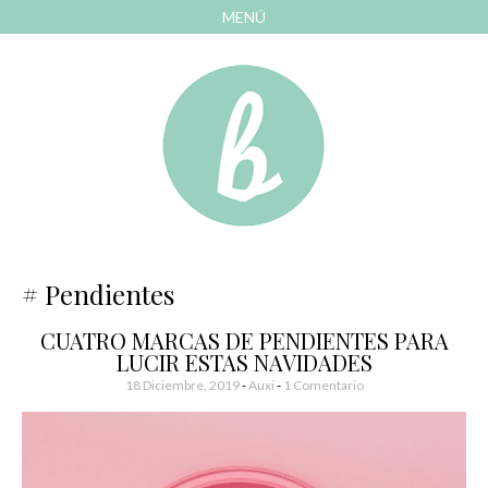
MENÚ
AVANZAR
A
CONTENIDO
El blog de las cosas bonitas
Bonitismos
Pendientes
CUATRO MARCAS DE PENDIENTES PARA
LUCIR ESTAS NAVIDADES
18 Diciembre, 2019
-
Auxi
1 Comentario