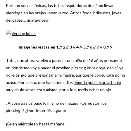
Pero no son las únicas, las fotos inspiradoras de cómo llevar
piercings en las orejas llenan la red. Aritos finos, brillantes, joyas
delicadas… ¡maravilloso!
Imágenes vistas en
1 /
/ 2 /
/ 3 /
/ 4 /
/ 5 /
/ 6 /
/ 7 /
/ 8 /
/ 9
Total, que ahora vuelvo a parecer una niña de 16 años pensando
en dónde me voy a hacer el próximo piercing en la oreja, eso sí, ya
no le tengo que preguntar a mi madre, aunque le consultaré por si
acaso. Por cierto, que hace unos días,
Smoda publicó un artículo
muy chulo sobre esto mismo, por si le queréis echar un ojo.
¿A vosotras os pasó lo mismo de mozas? ¿Os gustan los
piercings? ¿Dónde tenéis alguno?
¡Buen miércoles y hasta mañana!