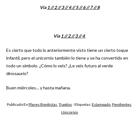
Vía
1 /
/ 2 /
/ 3 /
/ 4 /
/ 5 /
/ 6 /
/ 7 /
/ 8
Vía
1 /
/ 2 /
/ 3 /
/ 4
Es cierto que todo lo anteriormente visto tiene un cierto toque
infantil, pero el unicornio también lo tiene y se ha convertido en
todo un símbolo. ¿Cómo lo veis? ¿Le veis futuro al verde
dinosaurio?
Buen miércoles… y hasta mañana.
Publicado En
Planes Bonitistas
,
Trapitos
- Etiquetas:
Estampado
,
Pendientes
,
Unicornio