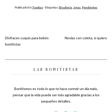
Publicado En
Trapitos
- Etiquetas:
Bisultería
,
Joyas
,
Pendientes
Disfraces cuquis para bebés
Novias con coleta, sí quiero
Navegación
bonitistas
de
entradas
LAS BONITISTAS
Bonitismos es todo lo que te hace sonreír un día malo,
pensar que la vida puede ser más agradable gracias a los
pequeños detalles.