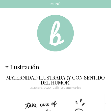
MENÚ
AVANZAR
A
CONTENIDO
El blog de las cosas bonitas
Bonitismos
Ilustración
MATERNIDAD ILUSTRADA (Y CON SENTIDO
DEL HUMOR)
31 Enero, 2020
-
Celia
2 Comentarios